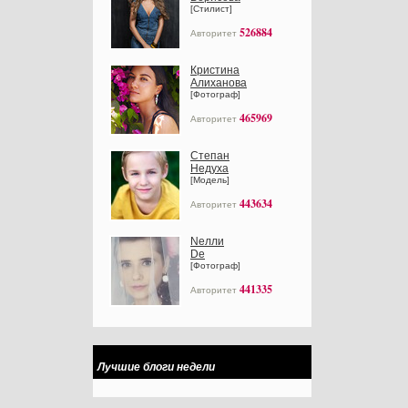
[Стилист]
526884
Авторитет
Кристина
Алиханова
[Фотограф]
465969
Авторитет
Степан
Недуха
[Модель]
443634
Авторитет
Nелли
Dе
[Фотограф]
441335
Авторитет
Лучшие блоги недели