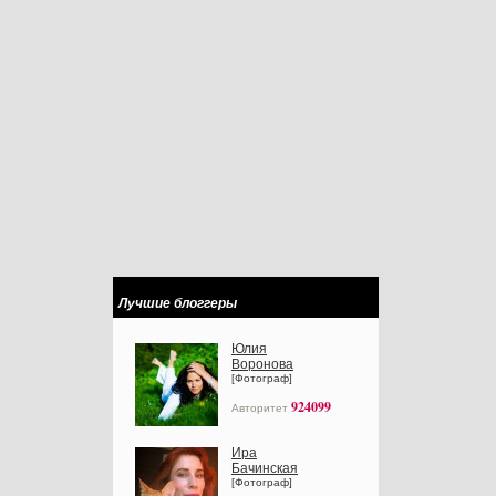
Лучшие блоггеры
Юлия
Воронова
[Фотограф]
924099
Авторитет
Ира
Бачинская
[Фотограф]