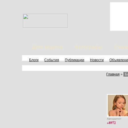
Дети модели
Фотографы
Стил
Блоги
События
Публикации
Новости
Объявлени
Главная
»
Б
Авторитет
+8972