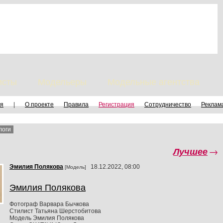
исты
Модельеры
Модельные агентства
я
|
О проекте
Правила
Регистрация
Сотрудничество
Реклам
логи
Лучшее
→
Эмилия Пoлякoвa
18.12.2022, 08:00
[Модель]
Эмилия Полякова
Фотограф Варвара Бычкова
Стилист Татьяна Шерстобитова
Модель Эмилия Полякова