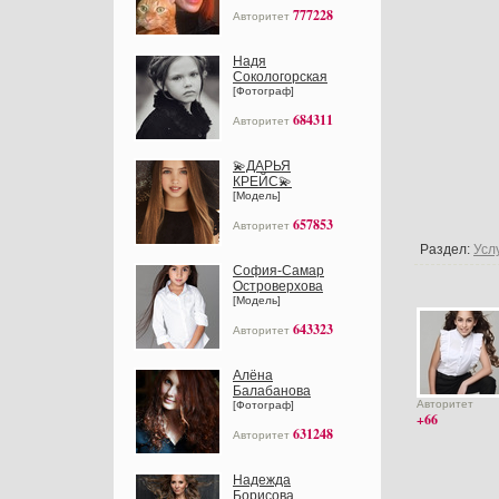
777228
Авторитет
Надя
Сокологорская
[Фотограф]
684311
Авторитет
💫ДАРЬЯ
КРЕЙС💫
[Модель]
657853
Авторитет
Раздел:
Усл
София-Самар
Островерхова
[Модель]
643323
Авторитет
Алёна
Балабанова
Авторитет
[Фотограф]
+66
631248
Авторитет
Надежда
Борисова