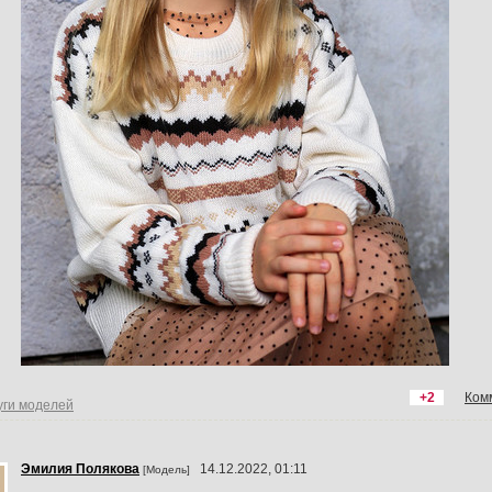
+2
Ком
уги моделей
Эмилия Пoлякoвa
14.12.2022, 01:11
[Модель]