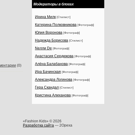
Модераторы в блогах
Ирина Милк
[Стилист]
Катерина Полковникова
[Фотограф]
Юлия Воронова
[Фотограф]
Надежда Борисова
[Стилист]
Nелли Dе
[Фотограф]
Анастасия Сердюкова
[Фотограф]
Алёна Балабанова
[Фотограф]
ментарии
(0)
Ира Бачинская
[Фотограф]
Александра Логинова
[Фотограф]
Гера Скандал
[Стилист]
Кристина Алиханова
[Фотограф]
«Fashion Kids» © 2026
Разработка сайта
— 2Opexa