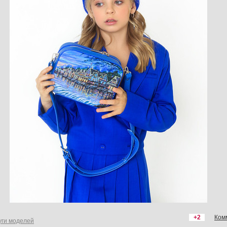
+2
Ком
уги моделей