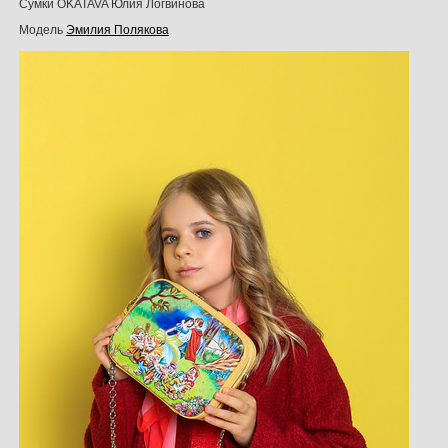
Сумки OKATAVA Юлия Логвинова
Модель
Эмилия Пoлякoвa