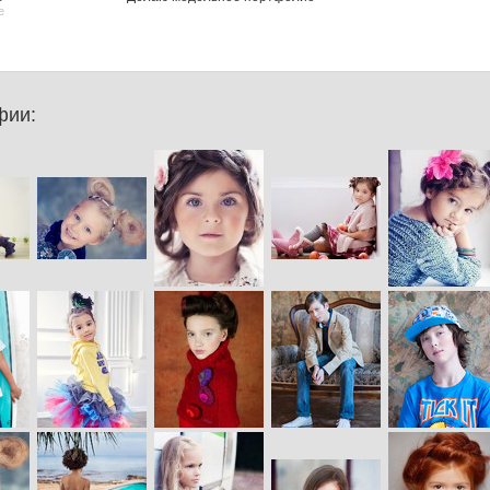
e
фии: