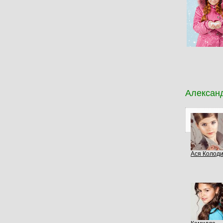
Алексан
Ася Колод