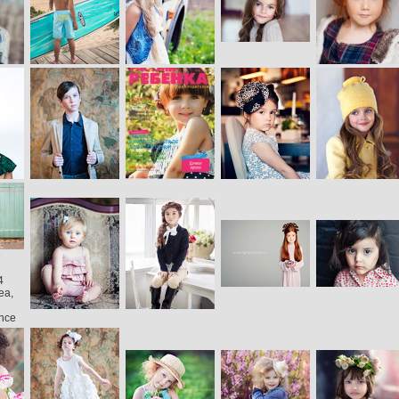
e
4
ea,
ance