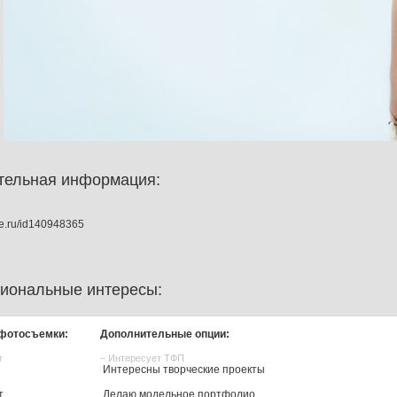
тельная информация:
kte.ru/id140948365
иональные интересы:
фотосъемки:
Дополнительные опции:
r
– Интересует ТФП
Интересны творческие проекты
т
Делаю модельное портфолио