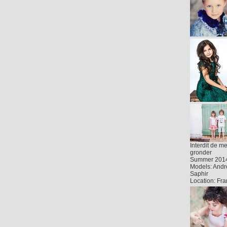
Interdit de m
gronder
Summer 201
Models: Andr
Saphir
Location: Fr