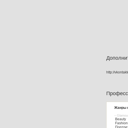
Дополни
http://vkonta
Професс
Жанры 
– Glamou
Beauty
Fashion
Портре