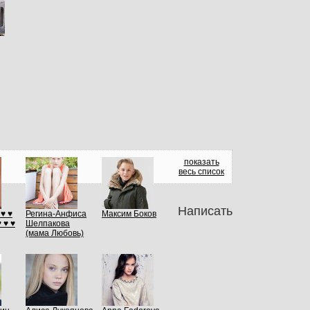
показать
весь список
Написать
 ♥ ♥
Регина-Анфиса
Максим Боков
 ♥ ♥
Шелпакова
(мама Любовь)