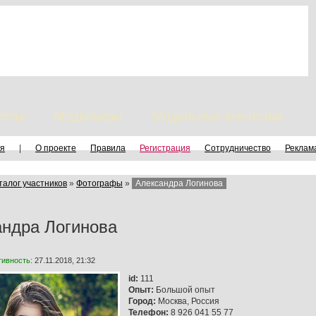
исты
Модельеры
Модельные агентства
я
|
О проекте
Правила
Регистрация
Сотрудничество
Реклам
талог участников
»
Фотографы
»
Александра Логинова
андра Логинова
тивность:
27.11.2018, 21:32
id:
111
Опыт:
Большой опыт
Город:
Москва, Россия
Телефон:
8 926 041 55 77