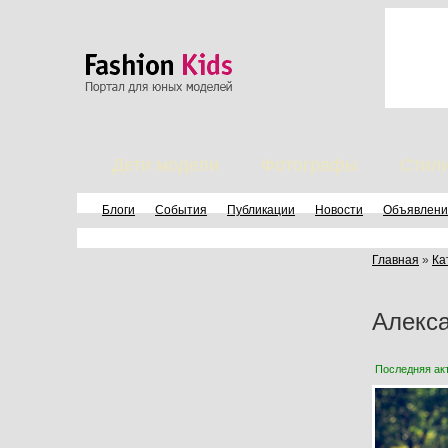
Дети модели
Фотографы
Стил
Блоги
События
Публикации
Новости
Объявлени
Главная
»
Ка
Алекс
Последняя ак