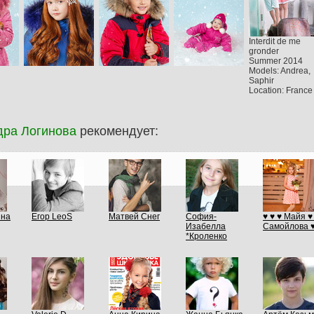
Interdit de me
gronder
Summer 2014
Models: Andrea,
Saphir
Location: France
дра Логинова
рекомендует:
ина
Егор LeоS
Матвей Снег
София-
♥ ♥ ♥ Майя ♥
Изабелла
Самойлова ♥
*Кроленко