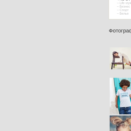
– Life styl
– Бизнес
– Спорт
– Белье
Фотогра