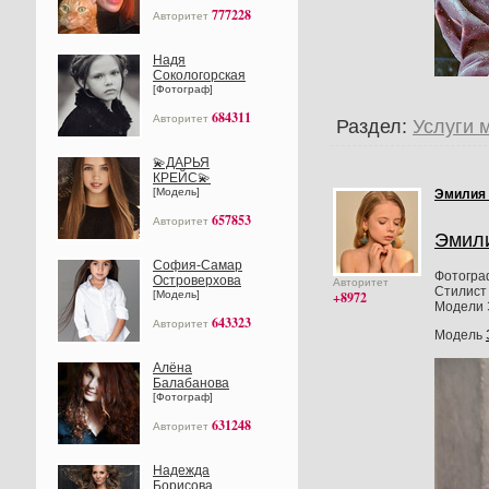
777228
Авторитет
Надя
Сокологорская
[Фотограф]
684311
Авторитет
Раздел:
Услуги 
💫ДАРЬЯ
КРЕЙС💫
[Модель]
Эмилия
657853
Авторитет
Эмил
София-Самар
Фотогра
Островерхова
Авторитет
Стилист 
[Модель]
+8972
Модели 
643323
Авторитет
Модель
Алёна
Балабанова
[Фотограф]
631248
Авторитет
Надежда
Борисова