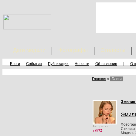
Дети модели
Фотографы
Стилисты
Блоги
События
Публикации
Новости
Объявления
|
О 
Главная
»
Блоги
Эмилия
Эмил
Фотогра
Авторитет
Стилист 
+8972
Модель 