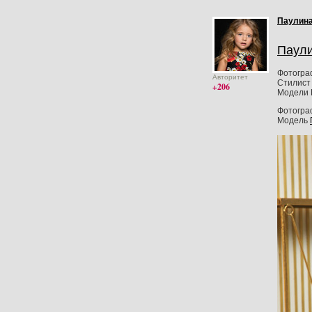
Паулина
Паули
Фотогра
Авторитет
Стилист 
+206
Модели 
Фотогр
Модель