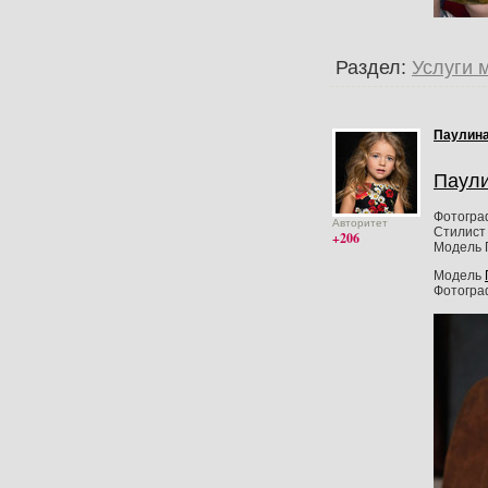
Раздел:
Услуги 
Паулина
Паули
Фотогра
Авторитет
Стилист 
+206
Модель 
Модель
Фотогр