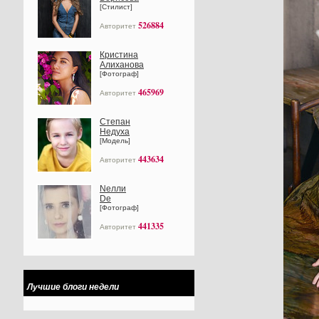
[Стилист]
526884
Авторитет
Кристина
Алиханова
[Фотограф]
465969
Авторитет
Степан
Недуха
[Модель]
443634
Авторитет
Nелли
Dе
[Фотограф]
441335
Авторитет
Лучшие блоги недели