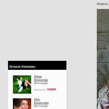
Модель
Лучшие блоггеры
Юлия
Воронова
[Фотограф]
924099
Авторитет
Ира
Бачинская
[Фотограф]