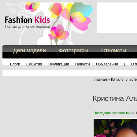
Дети модели
Фотографы
Стилисты
Блоги
События
Публикации
Новости
Объявления
|
О 
Главная
»
Каталог участ
Кристина Ал
Последняя активность:
22.1