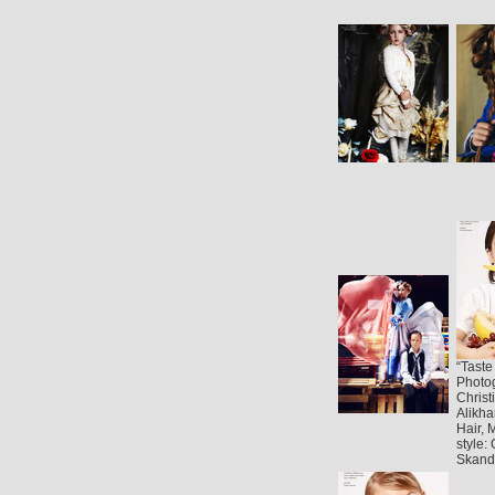
“Taste
Photo
Christ
Alikh
Hair, 
style:
Skand