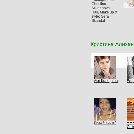
Christina
Alikhanova
Hair, Make up &
style: Gera
Skandal
Кристина Алихан
Ася Колодина
Его
Лиза Чисом *
♥ ♥ 
Сам