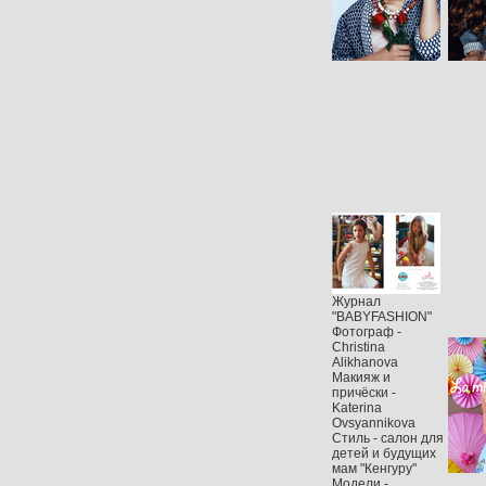
Журнал
"BABYFASHION"
Фотограф -
Christina
Alikhanova
Макияж и
причёски -
Katerina
Ovsyannikova
Стиль - салон для
детей и будущих
мам "Кенгуру"
Модели -