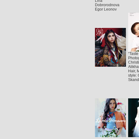
Lina
Dobrorodnova
Egor Leonov
“Taste
Photo
Christ
Alikh
Hair, 
style:
Skand