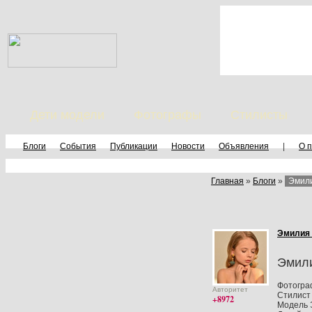
Дети модели
Фотографы
Стилисты
Блоги
События
Публикации
Новости
Объявления
|
О 
Главная
»
Блоги
»
Эмил
Эмилия
Эмил
Фотогра
Авторитет
Стилист 
+8972
Модель 