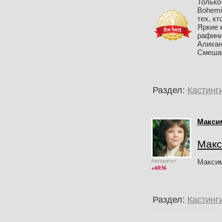
Только
Bohemi
тех, к
Яркие 
рафини
Алихан
Смешаем
Раздел:
Кастинг
Макси
Макс
Макси
Авторитет
+6036
Раздел:
Кастинг