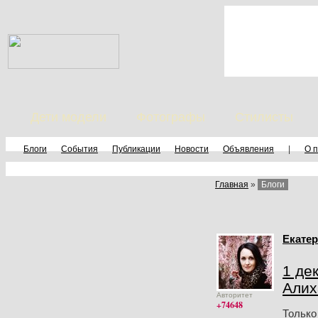
Дети модели
Фотографы
Стилисты
Блоги
События
Публикации
Новости
Объявления
|
О 
Главная
»
Блоги
Екатер
1 де
Алих
Авторитет
+74648
Только