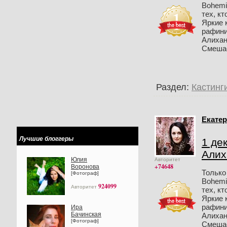
Bohemi
тех, к
Яркие 
рафини
Алихан
Смешаем
Раздел:
Кастинг
Екатер
Лучшие блоггеры
1 де
Алих
Юлия
Авторитет
+74648
Воронова
Только
[Фотограф]
Bohemi
924099
Авторитет
тех, к
Яркие 
рафини
Ира
Бачинская
Алихан
[Фотограф]
Смешаем