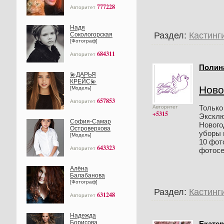
777228
Авторитет
Надя
Раздел:
Кастинг
Сокологорская
[Фотограф]
684311
Авторитет
Полин
💫ДАРЬЯ
КРЕЙС💫
Ново
[Модель]
657853
Авторитет
Только
Авторитет
+5315
Эксклю
София-Самар
Нового
Островерхова
уборы 
[Модель]
10 фот
643323
Авторитет
фотосес
Алёна
Балабанова
[Фотограф]
Раздел:
Кастинг
631248
Авторитет
Надежда
Борисова
Екатер