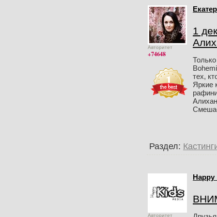
Екатер
1 де
Алих
Авторитет
+74648
Только
Bohemi
тех, к
Яркие 
рафини
Алихан
Смешаем
Раздел:
Кастинг
Happy 
ВНИ
Друзь
Авторитет