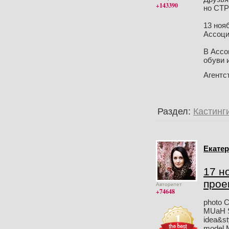
+143390
но СТР
13 ноя
Ассоци
В Ассо
обуви и
Агентс
Раздел:
Кастинг
Екатер
17 н
прое
Авторитет
+74648
photo C
MUaH S
idea&st
model 