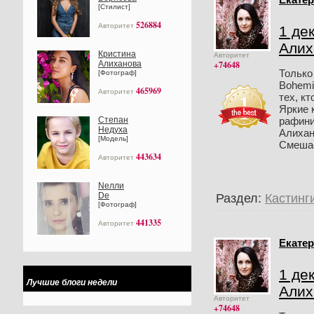
[Стилист]
526884
Авторитет
1 де
Алих
Кристина
Авторитет
Алиханова
+74648
Только
[Фотограф]
Bohemi
465969
Авторитет
тех, к
Яркие 
рафини
Степан
Недуха
Алихан
[Модель]
Смешаем
443634
Авторитет
Nелли
Dе
Раздел:
Кастинг
[Фотограф]
441335
Авторитет
Екатер
1 де
Лучшие блоги недели
Алих
Авторитет
+74648