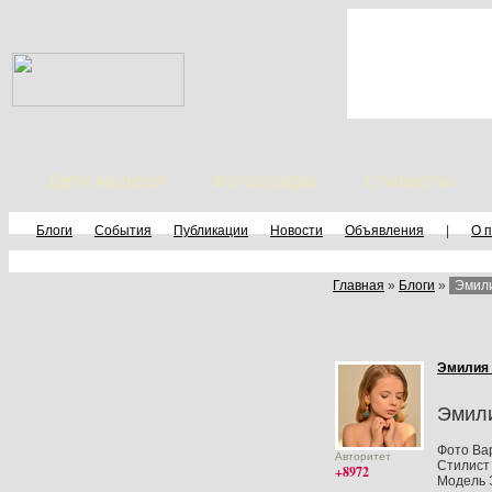
Дети модели
Фотографы
Стилисты
Блоги
События
Публикации
Новости
Объявления
|
О 
Главная
»
Блоги
»
Эмил
Эмилия
Эмил
Фото Ва
Авторитет
Стилист 
+8972
Модель 