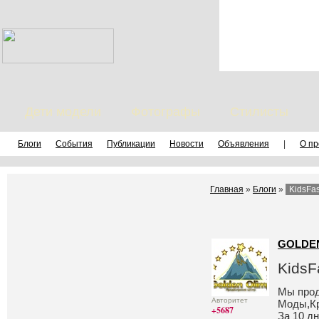
Дети модели
Фотографы
Стилисты
Блоги
События
Публикации
Новости
Объявления
|
О пр
Главная
»
Блоги
»
KidsFa
GOLDE
KidsF
Мы прод
Авторитет
Моды,Кр
+5687
За 10 д