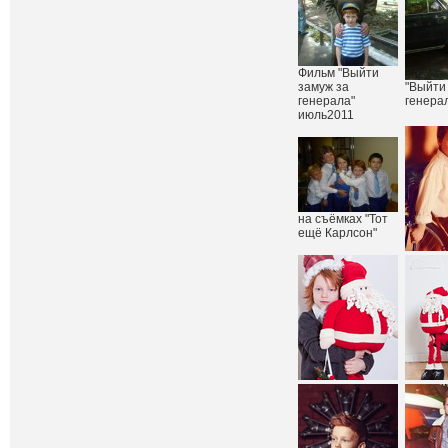
Фильм "Выйти
замуж за
"Выйти
генерала"
генера
июль2011
на съёмках "Тот
ещё Карлсон"