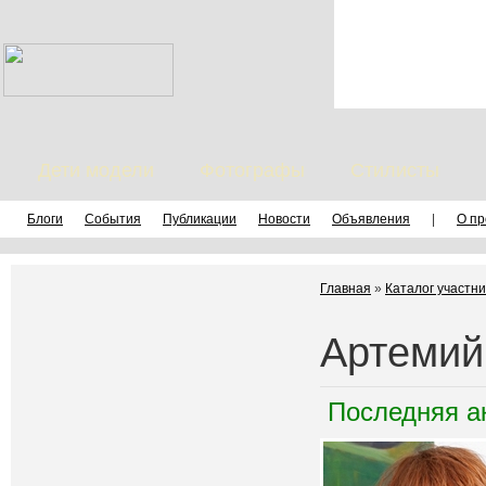
Дети модели
Фотографы
Стилисты
Блоги
События
Публикации
Новости
Объявления
|
О пр
Главная
»
Каталог участни
Артемий
Последняя а