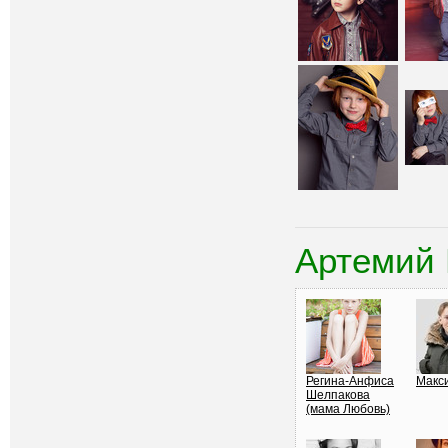
Артемий 
Регина-Анфиса
Макс
Шелпакова
(мама Любовь)