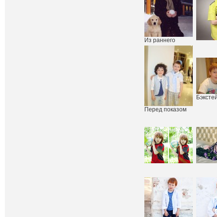
Из раннего
Бэксте
Перед показом