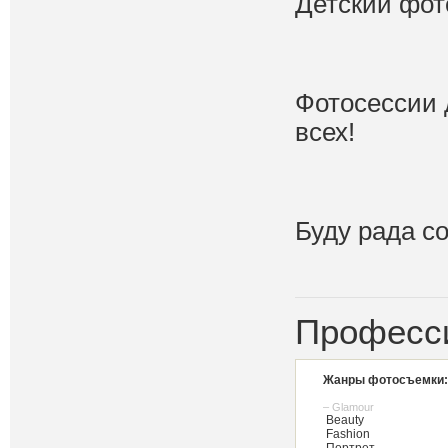
Детский фот
Фотосессии 
всех!
Буду рада со
Професс
Жанры фотосъемки:
– Glamour
Beauty
Fashion
Портрет