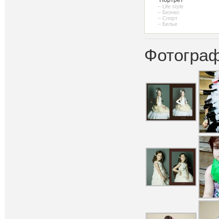
– Life style
– Бизнес
– Спорт
– Белье
Фотограф