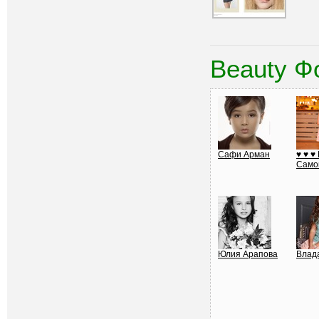
Beauty Ф
Сафи Арман
♥ ♥ ♥
Самой
Юлия Арапова
Влад