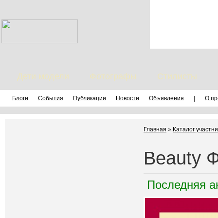
Дети модели
Фотографы
Стилисты
Блоги
События
Публикации
Новости
Объявления
|
О пр
Главная
»
Каталог участни
Beauty 
Последняя а