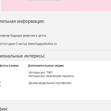
тельная информация:
новном будущих мамочек и деток
отостудии Счастье www.happystudios.ru
иональные интересы:
фотосъемки:
Дополнительные опции:
r
Интересует ТФП
Интересны творческие проекты
т
Делаю модельное портфолио
e
фии: