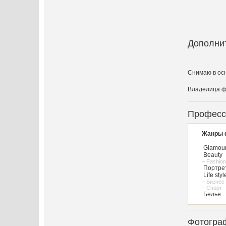
Дополни
Снимаю в ос
Владелица ф
Професс
Жанры 
Glamou
Beauty
– Fashion
Портре
Life styl
– Бизнес
– Спорт
Белье
Фотогра