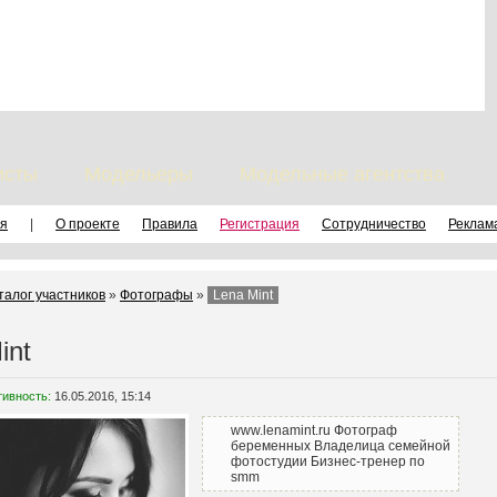
исты
Модельеры
Модельные агентства
я
|
О проекте
Правила
Регистрация
Сотрудничество
Реклам
талог участников
»
Фотографы
»
Lena Mint
int
тивность:
16.05.2016, 15:14
www.lenamint.ru Фотограф
беременных Владелица семейной
фотостудии Бизнес-тренер по
smm