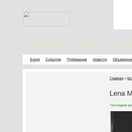
Дети модели
Фотографы
Стил
Блоги
События
Публикации
Новости
Объявлени
Главная
»
Ка
Lena M
Последняя ак