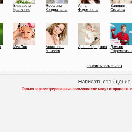
Елизавета
Ярослава
Анна
Валерия
Кравченко
Кондратьева
Федоточева
Силаева
а
Миа Тон
Анастасия
Арина Городкова
Демьян
Макеева
Ефремочкин
показать весь список
Написать сообщение
Только зарегистрированные пользователи могут отправлять 