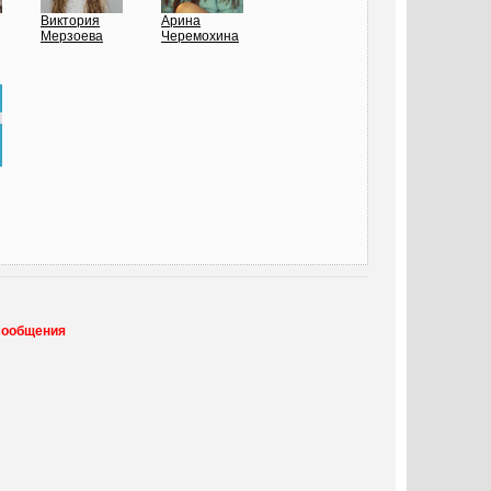
Виктория
Арина
Мерзоева
Черемохина
сообщения