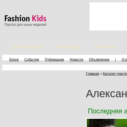
Дети модели
Фотографы
Стилисты
Блоги
События
Публикации
Новости
Объявления
|
О 
Главная
»
Каталог участ
Алексан
Последняя а