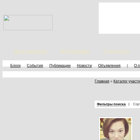
Дети модели
Фотографы
Стилисты
Блоги
События
Публикации
Новости
Объявления
|
О 
Главная
»
Каталог участ
Фильтры поиска
|
Сорт