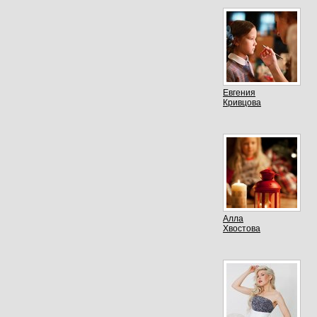
Евгения
Кривцова
Алла
Хвостова