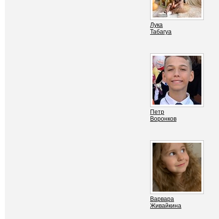
Лука
Табагуа
Петр
Воронков
Варвара
Живайкина