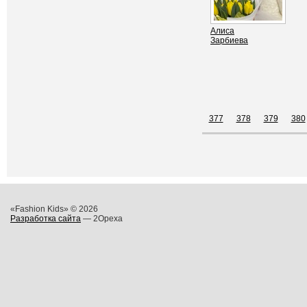
Алиса
Зарбиева
377
378
379
380
«Fashion Kids» © 2026
Разработка сайта
— 2Opexa