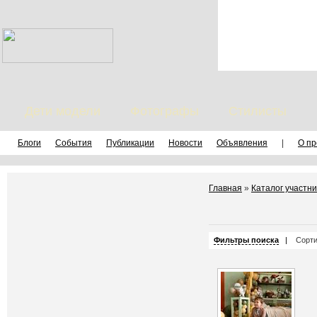
Дети модели
Фотографы
Стилисты
Блоги
События
Публикации
Новости
Объявления
|
О пр
Главная
»
Каталог участни
Фильтры поиска
|
Сорти