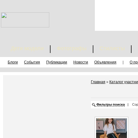
Дети модели
Фотографы
Стилисты
Блоги
События
Публикации
Новости
Объявления
|
О пр
Главная
»
Каталог участни
Фильтры поиска
|
Сор