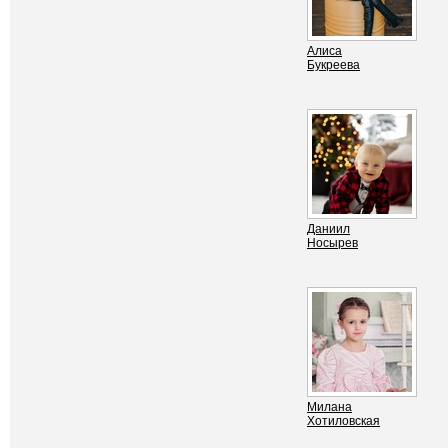
Алиса
Букреева
Даниил
Носырев
Милана
Хотиловская