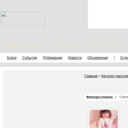
Дети модели
Фотографы
Стилисты
Блоги
События
Публикации
Новости
Объявления
|
О пр
Главная
»
Каталог участни
Фильтры поиска
|
Сорти