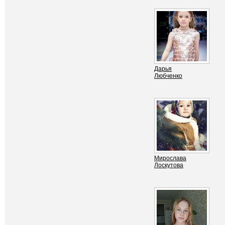
Дарья
Любченко
Мирослава
Лоскутова