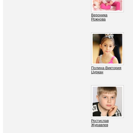
Вероника
Рожнова
Полина-Виктория
Цуркан
Ростислав
Журавлев