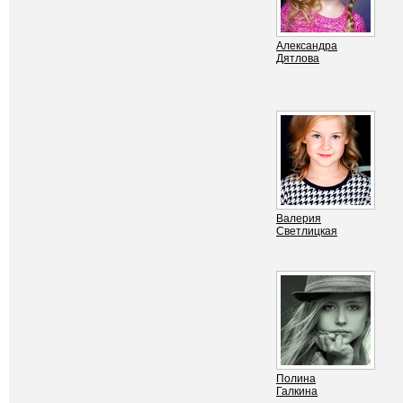
Александра
Дятлова
Валерия
Светлицкая
Полина
Галкина