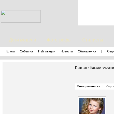
Дети модели
Фотографы
Стилисты
Блоги
События
Публикации
Новости
Объявления
|
О пр
Главная
»
Каталог участни
Фильтры поиска
|
Сорти