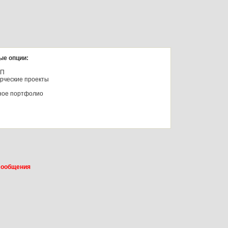
ые опции:
ФП
рческие проекты
ное портфолио
сообщения