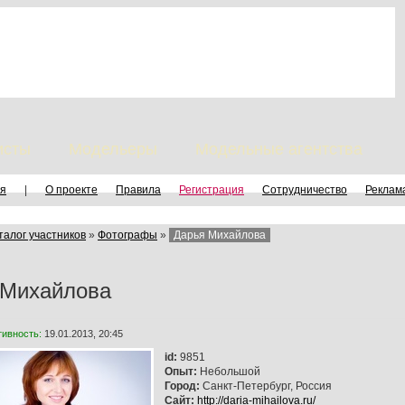
исты
Модельеры
Модельные агентства
я
|
О проекте
Правила
Регистрация
Сотрудничество
Реклам
талог участников
»
Фотографы
»
Дарья Михайлова
 Михайлова
тивность:
19.01.2013, 20:45
id:
9851
Опыт:
Небольшой
Город:
Санкт-Петербург, Россия
Сайт:
http://daria-mihailova.ru/