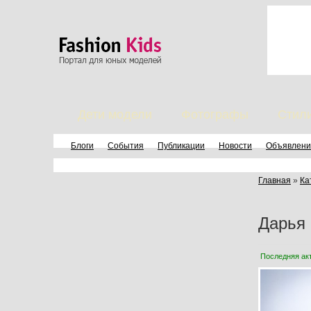
Дети модели
Фотографы
Стил
Блоги
События
Публикации
Новости
Объявлени
Главная
»
Ка
Дарья
Последняя ак