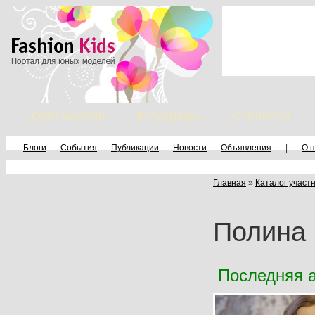
Дети модели
Фотографы
Стилисты
Блоги
События
Публикации
Новости
Объявления
|
О 
Главная
»
Каталог участ
Полина
Последняя а