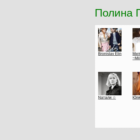
Полина 
Bronislav Elin
Мил
~Mi
Nатали ☆
Юля