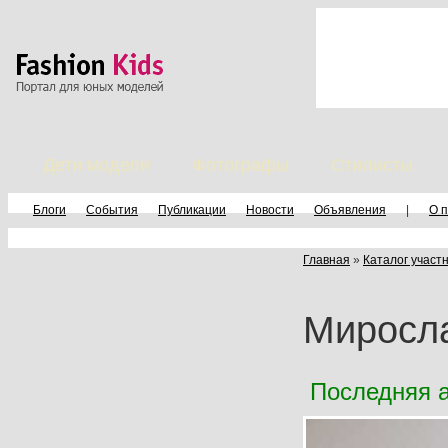
Дети модели
Фотографы
Стилисты
Блоги
События
Публикации
Новости
Объявления
|
О 
Главная
»
Каталог участ
Миросл
Последняя а