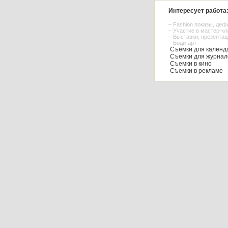
Интересует работа
– Fashion показы, деф
– Участие в мастер-к
– Выставки, презентац
– Боди-арт
Съемки для календа
Съемки для журнал
Съемки в кино
Съемки в рекламе