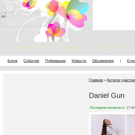
Дети модели
Фотографы
Стилисты
Блоги
События
Публикации
Новости
Объявления
|
О пр
Главная
»
Каталог участни
Daniel Gun
Последняя активность:
17.04