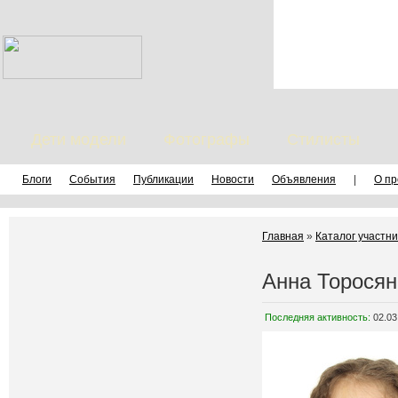
Дети модели
Фотографы
Стилисты
Блоги
События
Публикации
Новости
Объявления
|
О пр
Главная
»
Каталог участни
Анна Торосян
Последняя активность:
02.03