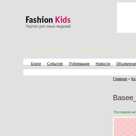
Дети модели
Фотографы
Стил
Блоги
События
Публикации
Новости
Объявлени
Главная
»
Ка
Basee_
Последняя ак