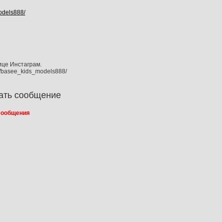
odels888/
це Инстаграм.
m/basee_kids_models888/
ать сообщение
сообщения