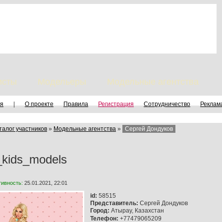
исты
Модельеры
Модельные агентства
я
|
О проекте
Правила
Регистрация
Сотрудничество
Реклам
талог участников
»
Модельные агентства
»
Сергей Дондуков
kids_models
тивность:
25.01.2021, 22:01
id:
58515
Представитель:
Сергей Дондуков
Город:
Атырау, Казахстан
Телефон:
+77479065209