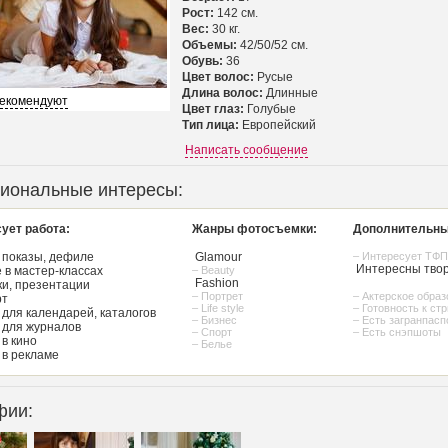
Рост:
142 см.
Вес:
30 кг.
Объемы:
42/50/52 см.
Обувь:
36
Цвет волос:
Русые
Длина волос:
Длинные
рекомендуют
Цвет глаз:
Голубые
Тип лица:
Европейский
Написать сообщение
иональные интересы:
ует работа:
Жанры фотосъемки:
Дополнительны
 показы, дефиле
Glamour
– Интересует ТФП
Интересны твор
 в мастер-классах
– Beauty
Fashion
и, презентации
– Портрет
– Актерское обра
рт
– Life style
– Готовность к ст
для календарей, каталогов
– Бизнес
– Есть загранпасп
для журналов
– Спорт
– Есть снэпшоты
в кино
– Белье
в рекламе
фии: