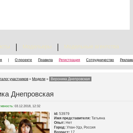
исты
Модельеры
Модельные агентства
я
|
О проекте
Правила
Регистрация
Сотрудничество
Реклам
талог участников
»
Модели
»
Вероника Днепровская
ика Днепровская
тивность:
03.12.2018, 12:32
id:
53979
Имя представителя:
Татьяна
Опыт:
Нет
Город:
Улан-Удэ, Россия
Возраст:
17