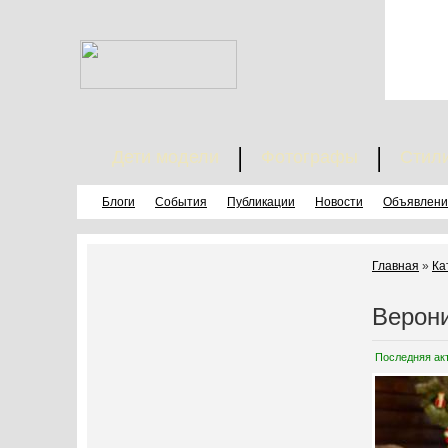
Дети модели
Фотографы
Стил
Блоги
События
Публикации
Новости
Объявлени
Главная
»
Ка
Верон
Последняя ак