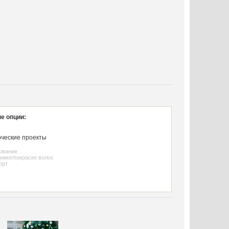
е опции:
ческие проекты
зование
рижке/покраске волос
орт