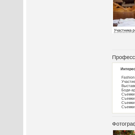
Участника 
Професс
Интерес
Fashion
Участие
Выставк
Боди-а
Съемки 
Съемки 
Съемки 
Съемки 
Фотогра