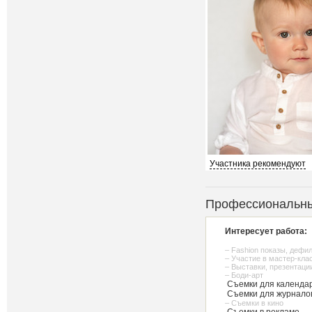
Участника рекомендуют
Профессиональны
Интересует работа:
– Fashion показы, дефи
– Участие в мастер-кла
– Выставки, презентаци
– Боди-арт
Съемки для календар
Съемки для журнало
– Съемки в кино