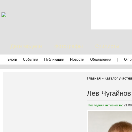
Дети модели
Фотографы
Стилисты
Блоги
События
Публикации
Новости
Объявления
|
О пр
Главная
»
Каталог участни
Лев Чугайнов
Последняя активность:
21.08