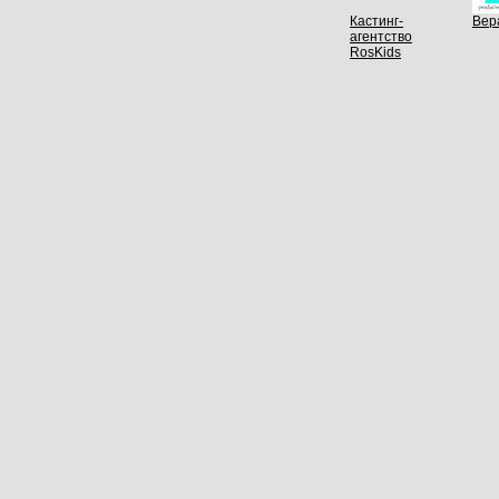
Кастинг-
Вер
агентство
RosKids