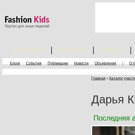
Дети модели
Фотографы
Стилисты
Блоги
События
Публикации
Новости
Объявления
|
О 
Главная
»
Каталог участ
Дарья К
Последняя а