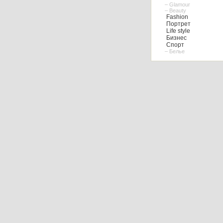
– Glamour
– Beauty
Fashion
Портрет
Life style
Бизнес
Спорт
– Белье