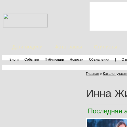
Дети модели
Фотографы
Стилисты
Блоги
События
Публикации
Новости
Объявления
|
О 
Главная
»
Каталог участ
Инна Ж
Последняя а