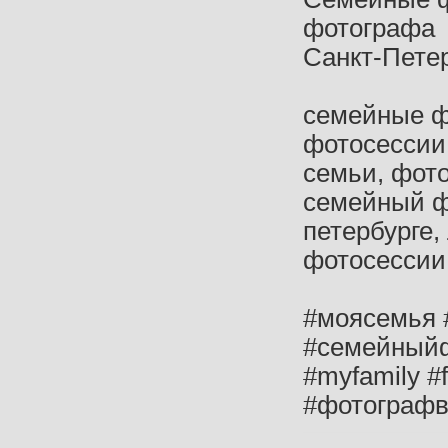
фотографа
Санкт-Пете
семейные ф
фотосессии
семьи, фот
семейный фо
петербурге,
фотосессии 
#моясемья 
#семейныйф
#myfamily #
#фотографвс