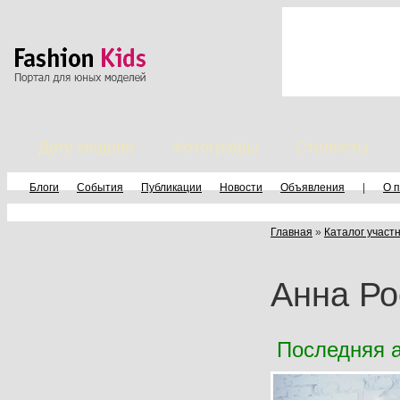
Дети модели
Фотографы
Стилисты
Блоги
События
Публикации
Новости
Объявления
|
О 
Главная
»
Каталог участ
Анна Ро
Последняя а