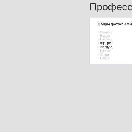
Професс
Жанры фотосъемк
– Glamour
– Beauty
– Fashion
Портрет
Life style
– Бизнес
– Спорт
– Белье