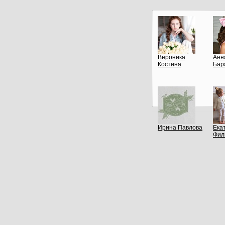
Вероника
Анн
Костина
Бар
Ирина Павлова
Ека
Фил