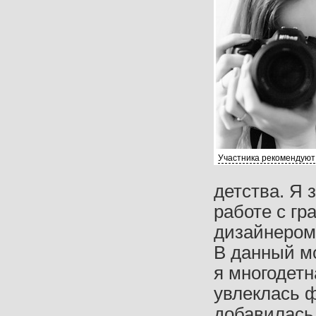
Участника рекомендуют
детства. Я 
работе с г
дизайнером
В данный мо
я многодетн
увлеклась ф
добавилась