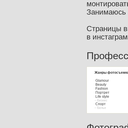
монтироват
Занимаюсь р
Страницы вк
в инстаграм
Професс
Жанры фотосъемк
Glamour
Beauty
Fashion
Портрет
Life style
– Бизнес
Спорт
– Белье
Фотогра