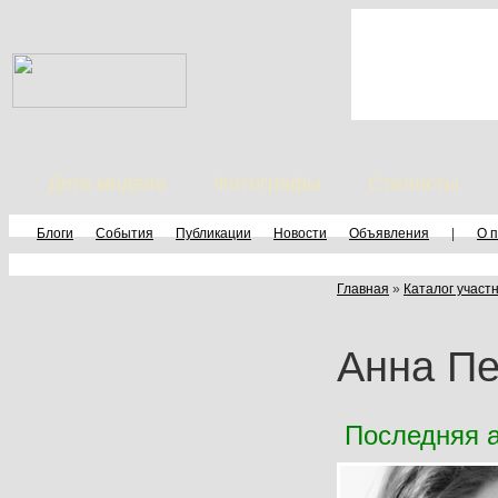
Дети модели
Фотографы
Стилисты
Блоги
События
Публикации
Новости
Объявления
|
О 
Главная
»
Каталог участ
Анна Пе
Последняя а