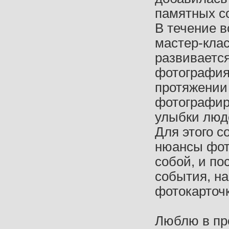
памятных с
В течение в
мастер-кла
развивается
фотография
протяжении
фотографир
улыбки люде
Для этого с
нюансы фот
собой, и по
события, на
фотокарточк
Люблю в пр