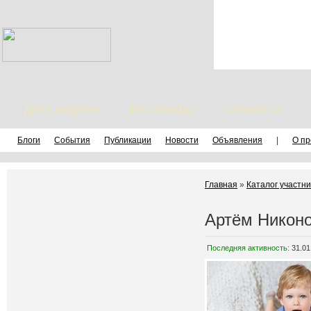
Дети модели
Фотографы
Стилисты
Блоги
События
Публикации
Новости
Объявления
|
О пр
Главная
»
Каталог участни
Артём Никон
Последняя активность:
31.01