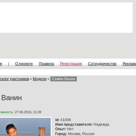
исты
Модельеры
Модельные агентства
я
|
О проекте
Правила
Регистрация
Сотрудничество
Реклам
талог участников
»
Модели
»
Семён Ванин
 Ванин
тивность:
27.06.2016, 21:09
id:
41006
Имя представителя:
Надежда
Опыт:
Нет
Город:
Москва, Россия