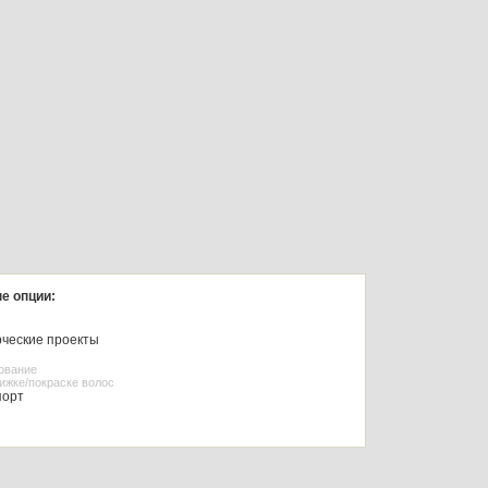
е опции:
ческие проекты
зование
рижке/покраске волос
порт