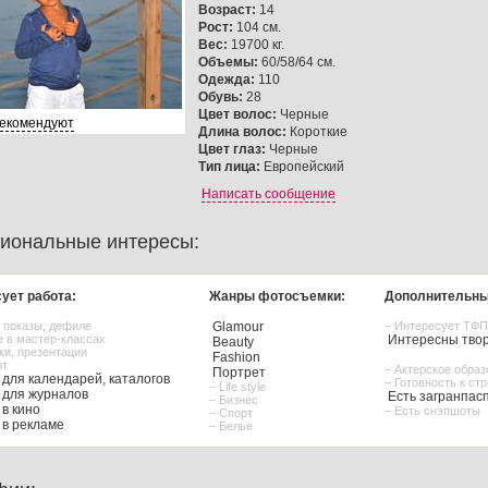
Возраст:
14
Рост:
104 см.
Вес:
19700 кг.
Объемы:
60/58/64 см.
Одежда:
110
Обувь:
28
Цвет волос:
Черные
рекомендуют
Длина волос:
Короткие
Цвет глаз:
Черные
Тип лица:
Европейский
Написать сообщение
иональные интересы:
ует работа:
Жанры фотосъемки:
Дополнительны
n показы, дефиле
Glamour
– Интересует ТФП
е в мастер-классах
Интересны твор
Beauty
ки, презентации
Fashion
рт
– Актерское обра
Портрет
для календарей, каталогов
– Готовность к ст
– Life style
для журналов
Есть загранпас
– Бизнес
в кино
– Есть снэпшоты
– Спорт
в рекламе
– Белье