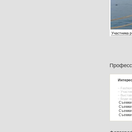
Участника 
Професс
Интерес
– Fashio
– Участи
– Выстав
– Боди-а
Съемки 
Съемки 
Съемки 
Съемки 