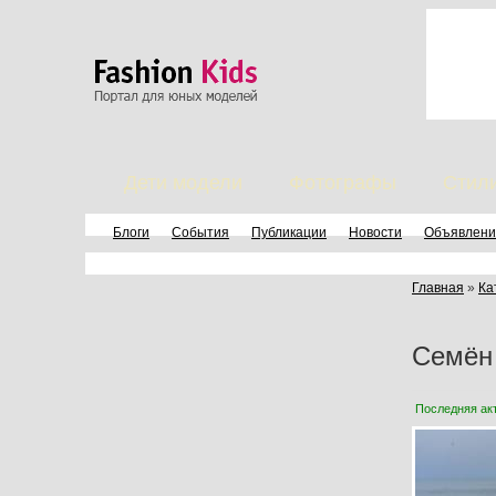
Дети модели
Фотографы
Стил
Блоги
События
Публикации
Новости
Объявлени
Главная
»
Ка
Семён
Последняя ак