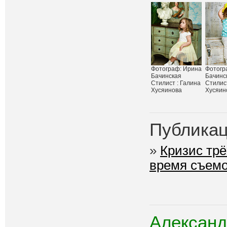
Фотограф: Ирина
Фотогр
Бачинская
Бачинс
Стилист : Галина
Стилист
Хусяинова
Хусяин
Публикац
»
Кризис трё
время съемо
Александ