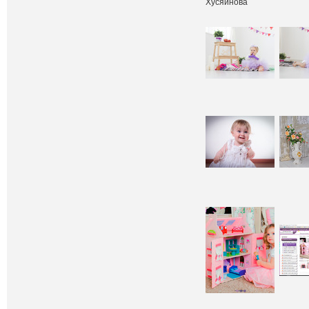
Хусяинова