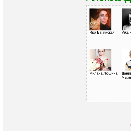
Ира Бачинская
Vika 
Милана Люшина
Дани
Мызн