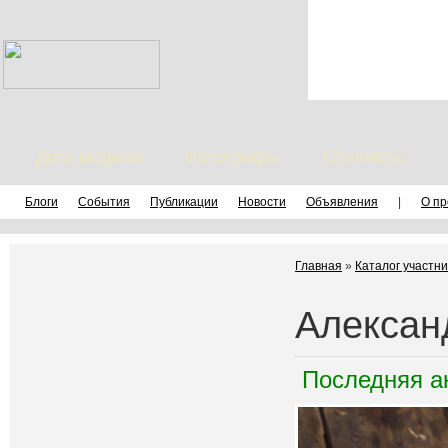
Дети модели
Фотографы
Стилисты
Блоги
События
Публикации
Новости
Объявления
|
О пр
Главная
»
Каталог участни
Алексан
Последняя а