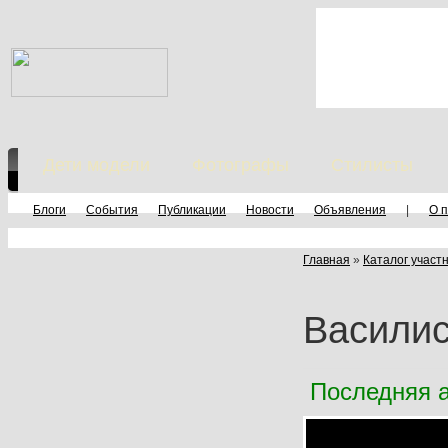
Дети модели
Фотографы
Стилисты
Блоги
События
Публикации
Новости
Объявления
|
О 
Главная
»
Каталог участ
Васили
Последняя а