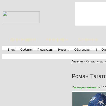
Дети модели
Фотографы
Стилисты
Блоги
События
Публикации
Новости
Объявления
|
О 
Главная
»
Каталог участ
Роман Тагат
Последняя активность:
13.0