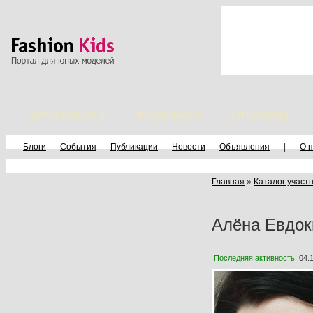
Дети модели
Фотографы
Стилисты
Блоги
События
Публикации
Новости
Объявления
|
О 
Главная
»
Каталог участ
Алёна Евдо
Последняя активность:
04.1