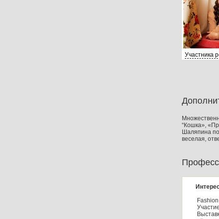
Участника 
Дополни
Множественны
“Кошка», «Пр
Шаляпина по 
веселая, отв
Професс
Интерес
Fashion
Участие
Выставк