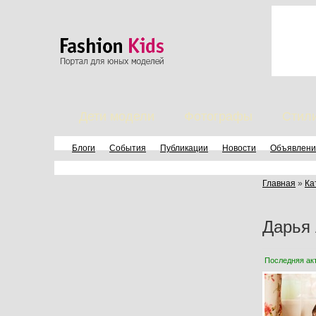
Дети модели
Фотографы
Стил
Блоги
События
Публикации
Новости
Объявлени
Главная
»
Ка
Дарья
Последняя ак