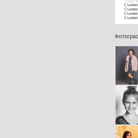
– Боди-а
Съемки 
Съемки 
Съемки 
Съемки 
Фотогра