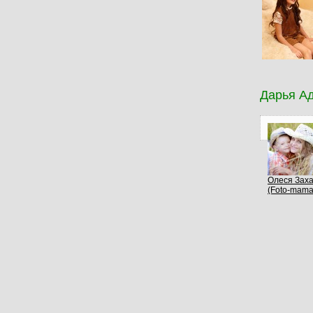
Дарья А
Олеся Зах
(Foto-mama