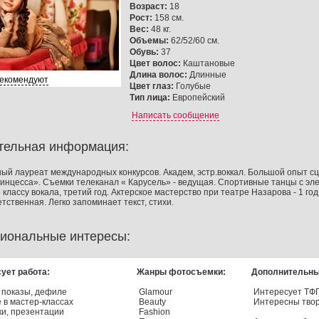
Возраст:
18
Рост:
158 см.
Вес:
48 кг.
Объемы:
62/52/60 см.
Обувь:
37
Цвет волос:
Каштановые
Длина волос:
Длинные
рекомендуют
Цвет глаз:
Голубые
Тип лица:
Европейский
Написать сообщение
тельная информация:
й лауреат международных конкурсов. Академ, эстр.воккал. Большой опыт сце
инцесса». Съемки телеканал « Карусель» - ведущая. Спортивные танцы с эле
классу вокала, третий год. Актерское мастерство при театре Назарова - 1 го
етственная. Легко запоминает текст, стихи.
иональные интересы:
ует работа:
Жанры фотосъемки:
Дополнительны
 показы, дефиле
Glamour
Интересует ТФ
 в мастер-классах
Beauty
Интересны твор
и, презентации
Fashion