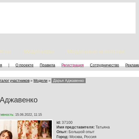
исты
Модельеры
Модельные агентства
я
|
О проекте
Правила
Регистрация
Сотрудничество
Реклам
талог участников
»
Модели
»
Дарья Аджавенко
 Аджавенко
тивность:
15.06.2022, 11:15
id:
37100
Имя представителя:
Татьяна
Опыт:
Большой опыт
Город:
Москва, Россия