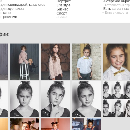
рт
Портрет
Актерское обра
для календарей, каталогов
Life style
– Готовность к ст
для журналов
Есть загранпас
Бизнес
в кино
– Есть снэпшоты
Спорт
в рекламе
– Белье
фии: