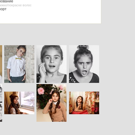
зование
рижке/покраске волос
порт