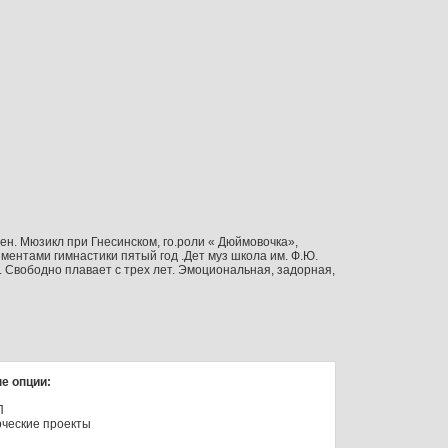
н. Мюзикл при Гнесинском, го.роли « Дюймовочка»,
ментами гимнастики пятый год .Дет муз школа им. Ф.Ю.
д. Свободно плавает с трех лет. Эмоциональная, задорная,
е опции:
П
ческие проекты