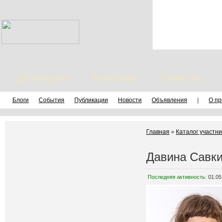
Дети модели
Фотографы
Стилисты
Блоги
События
Публикации
Новости
Объявления
|
О пр
Главная
»
Каталог участни
Давина Савк
Последняя активность:
01.05