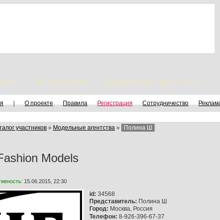
исты
Модельеры
Модельные агентства
я
|
О проекте
Правила
Регистрация
Сотрудничество
Реклам
талог участников
»
Модельные агентства
»
Полина Ш
Fashion Models
тивность:
15.06.2015, 22:30
id:
34568
Представитель:
Полина Ш
Город:
Москва, Россия
Телефон:
8-926-396-67-37