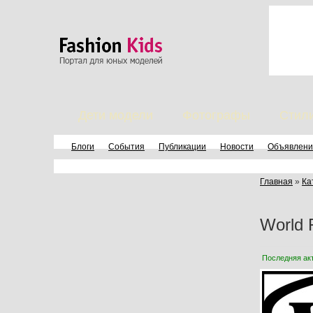
Дети модели
Фотографы
Стил
Блоги
События
Публикации
Новости
Объявлени
Главная
»
Ка
World 
Последняя ак