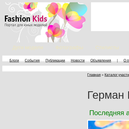
Дети модели
Фотографы
Стилисты
Блоги
События
Публикации
Новости
Объявления
|
О 
Главная
»
Каталог участ
Герман
Последняя а