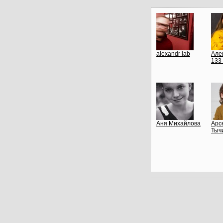
alexandr lab
Але
133 
Аня Михайлова
Арс
Тыч