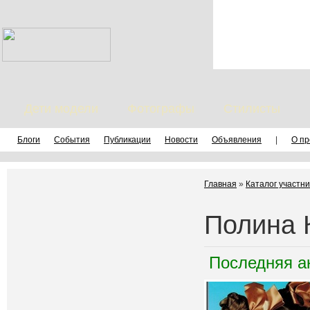
Дети модели
Фотографы
Стилисты
Блоги
События
Публикации
Новости
Объявления
|
О пр
Главная
»
Каталог участни
Полина 
Последняя а