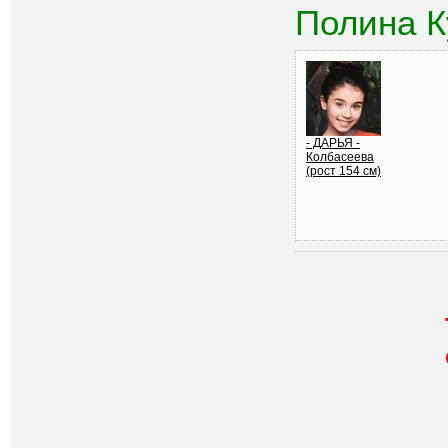
Полина К
- ДАРЬЯ -
Колбасеева
(рост 154 см)