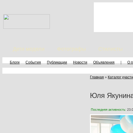
Дети модели
Фотографы
Стилисты
Блоги
События
Публикации
Новости
Объявления
|
О 
Главная
»
Каталог участ
Юля Якунин
Последняя активность:
23.0