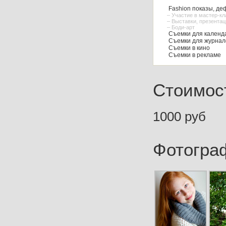
Fashion показы, де
– Участие в мастер-к
– Выставки, презентац
– Боди-арт
Съемки для календа
Съемки для журнал
Съемки в кино
Съемки в рекламе
Стоимост
1000 руб
Фотогра