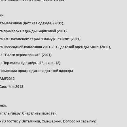
ки:
ет-магазинов (детская одежда) (2011),
ога причесок Надежды Борисовой (2011),
га ТМ Нахаленок: серии "Гламур", "Сити" (2011),
га новогодней коллекции 2011-2012 детской одежды Stillini (2011),
ла "Расти первоклашка" (2011)
а Тор-mama (lдекабрь 11/январь 12)
я компании-производителя детской одежды
 AMF2012
 Cиллини 2012
мки:
 (Галыгин.ру, Счастливы вместе),
х (В гостях у Витаминки, Смешарики, Вопрос на засыпку)