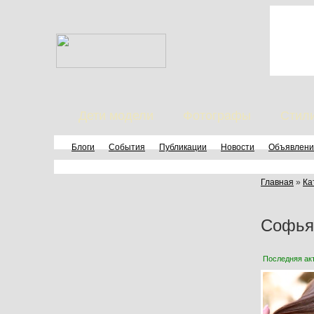
Дети модели
Фотографы
Стил
Блоги
События
Публикации
Новости
Объявлени
Главная
»
Ка
Софья
Последняя ак