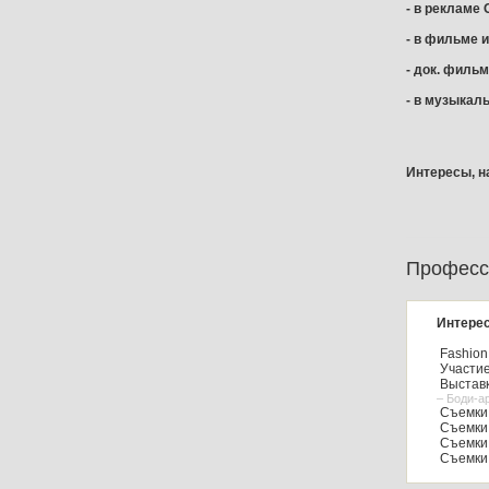
- в рекламе
- в фильме 
- док. фильм
- в музыкал
Интересы, на
Професс
Интерес
Fashion
Участие
Выставк
– Боди-а
Съемки 
Съемки 
Съемки 
Съемки 