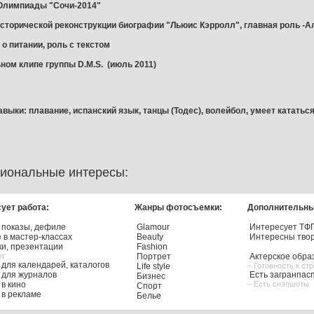
 Олимпиады "Сочи-2014"
исторической реконструкции биографии "Льюис Кэрролл", главная роль -А
 о питании, роль с текстом
ьном клипе группы D.M.S. (июль 2011)
выки: плавание, испанский язык, танцы (Тодес), волейбол, умеет кататьс
иональные интересы:
ует работа:
Жанры фотосъемки:
Дополнительны
 показы, дефиле
Glamour
Интересует ТФ
 в мастер-классах
Beauty
Интересны твор
и, презентации
Fashion
рт
Портрет
Актерское обра
для календарей, каталогов
Life style
– Готовность к ст
для журналов
Есть загранпас
Бизнес
в кино
– Есть снэпшоты
Спорт
в рекламе
Белье