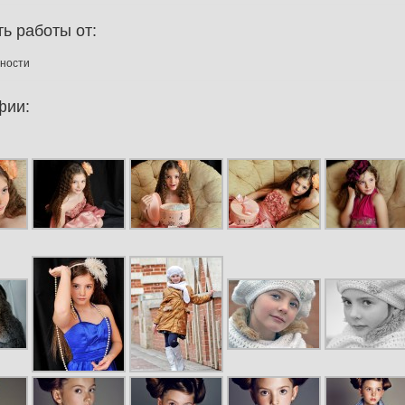
ь работы от:
нности
фии: