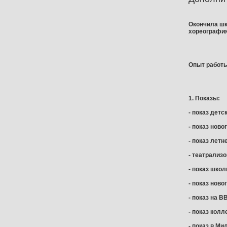
Окончила шк
хореография
Опыт работ
1. Показы:
- показ детс
- показ новог
- показ лет
- театрализо
- показ школ
- показ ново
- показ на В
- показ колл
- показ в Ми