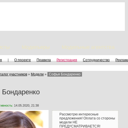
исты
Модельеры
Модельные агентства
я
|
О проекте
Правила
Регистрация
Сотрудничество
Реклам
талог участников
»
Модели
»
Софья Бондаренко
 Бондаренко
тивность:
14.05.2020, 21:38
Рассмотрю интересные
предложения! Оплата со стороны
модели НЕ
ПРЕДУСМАТРИВАЕТСЯ!