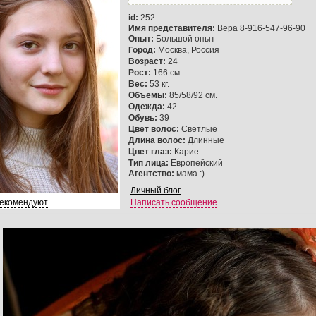
id:
252
Имя представителя:
Вера 8-916-547-96-90
Опыт:
Большой опыт
Город:
Москва, Россия
Возраст:
24
Рост:
166 см.
Вес:
53 кг.
Объемы:
85/58/92 см.
Одежда:
42
Обувь:
39
Цвет волос:
Светлые
Длина волос:
Длинные
Цвет глаз:
Карие
Тип лица:
Европейский
Агентство:
мама :)
Личный блог
рекомендуют
Написать сообщение