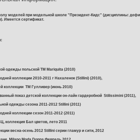
олу моделей при модельной школе "Президент-Кидс" (дисциплины: дефиле
). Имеется сертификат.
ы:
кой одежды польской ТМ Mariquita (2010)
одней коллекции 2010-2011 г Нахаленок (Stillini) (2010),
ней коллекции ТМ Гулливер (июнь 2010)
ванный показ детской коллекции он-лайн гардеробной Stilissimini (2011),
ьной одежды сезона 2011-2012 Stillini (2011)
годней коллекции сезон 2011-2012 (2011)
ВЦ, коллекция Бал цветов, лето 2011
екции весна-осень 2012 Stillini серии гламур и сити, 2012
лане. Milano Moda Donna.Февраль 2012