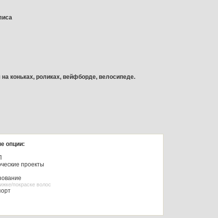
лиса
я на коньках, роликах, вейфборде, велосипеде.
е опции:
П
ческие проекты
зование
рижке/покраске волос
порт