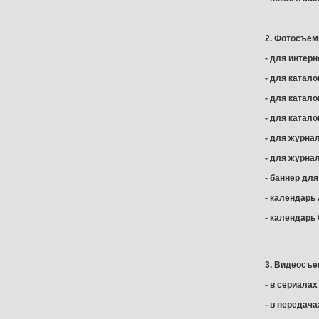
2. Фотосъем
- для интерн
- для катал
- для катало
- для катало
- для журна
- для журнал
- баннер дл
- календарь
- календарь
3. Видеосъе
- в сериалах
- в передача