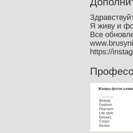
Дополни
Здравствуйт
Я живу и ф
Все обновле
www.brusyn
https://inst
Професс
Жанры фотосъемк
– Glamour
Beauty
Fashion
Портрет
Life style
Бизнес
Спорт
Белье