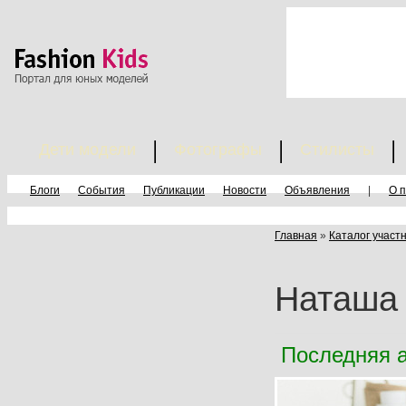
Дети модели
Фотографы
Стилисты
Блоги
События
Публикации
Новости
Объявления
|
О 
Главная
»
Каталог участ
Наташа
Последняя а