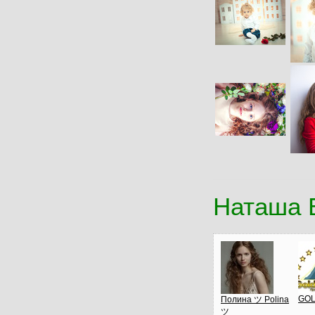
Наташа 
GOL
Полина ツ Polina
ツ