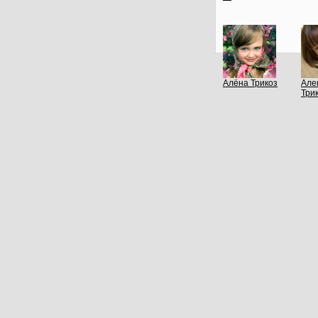
Алёна Трикоз
Але
Три