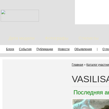
Дети модели
Фотографы
Стилисты
Блоги
События
Публикации
Новости
Объявления
|
О пр
Главная
»
Каталог участни
VASILIS
Последняя а