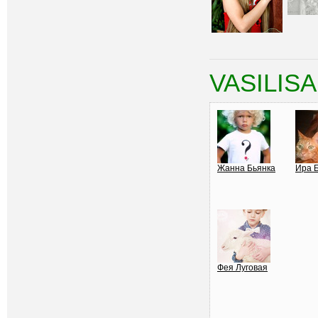
VASILISA
Жанна Бьянка
Ира 
Фея Луговая