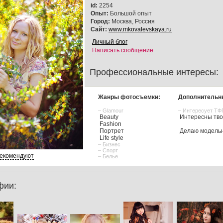
id:
2254
Опыт:
Большой опыт
Город:
Москва, Россия
Сайт:
www.mkovalevskaya.ru
Личный блог
Написать сообщение
Профессиональные интересы:
Жанры фотосъемки:
Дополнительн
– Glamour
– Интересует ТФ
Beauty
Интересны тво
Fashion
Портрет
Делаю модель
Life style
– Бизнес
– Спорт
рекомендуют
– Белье
фии: