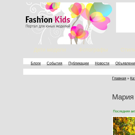
Дети модели
Фотографы
Стил
Блоги
События
Публикации
Новости
Объявлени
Главная
»
Ка
Мария
Последняя ак