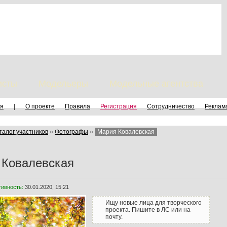
исты
Модельеры
Модельные агентства
я
|
О проекте
Правила
Регистрация
Сотрудничество
Реклам
талог участников
»
Фотографы
»
Мария Ковалевская
 Ковалевская
тивность:
30.01.2020, 15:21
Ищу новые лица для творческого
проекта. Пишите в ЛС или на
почту.