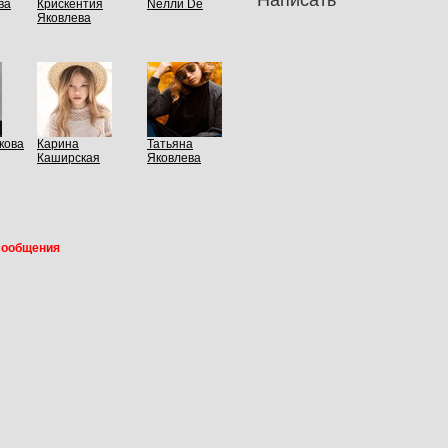
Написать
ва
Крискентия
Nелли Dе
Яковлева
кова
Карина
Татьяна
Каширская
Яковлева
сообщения