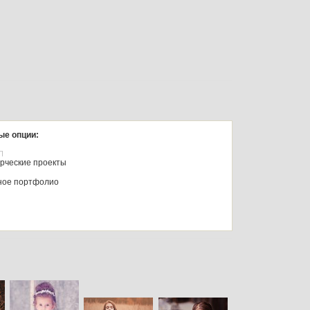
ые опции:
П
рческие проекты
ное портфолио