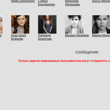
Nikita Dolgopolov
Софья
Вероника
Агата Дибце
Бондаренко
Ненашева
на
Анастасия
Надежда
Михаил Моряков
Maрия Моря
Божьева
Борисова
сообщение
Только зарегистрированные пользователи могут отправлять 