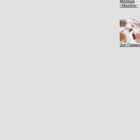
Милаша
~MilaSha~
Зоя Павки