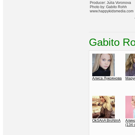
Producer: Julia Voronova
Photo by: Gabito Rohh
www.happykidsmedia.com
Gabito R
Алиса Лукоянова
Мару
OkSAnA BroNinA
Алин
(134 