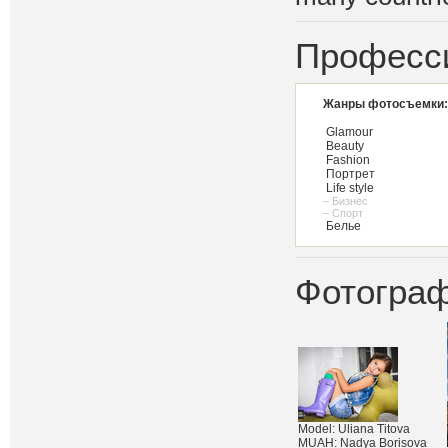
Професс
Жанры фотосъемки:
Glamour
Beauty
Fashion
Портрет
Life style
– Бизнес
– Спорт
Белье
Фотограф
Model: Uliana Titova
MUAH: Nadya Borisova