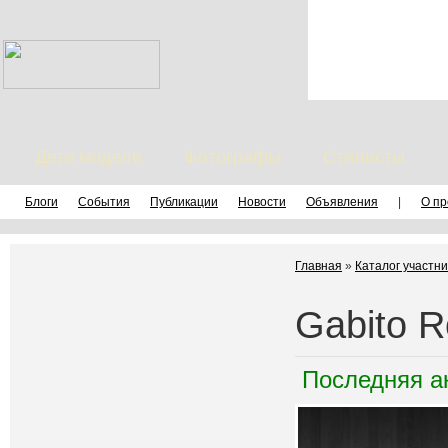
Дети модели
Фотографы
Стилисты
Блоги
События
Публикации
Новости
Объявления
|
О пр
Главная
»
Каталог участни
Gabito 
Последняя а