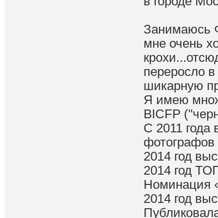
в городе Мос
Занимаюсь Ф
мне очень х
крохи...отс
переросло в
шикарную пр
Я имею множ
BICFP ("черн
С 2011 года
фотографо
2014 год вы
2014 год ТОП
Номинация «
2014 год выс
Публиковала