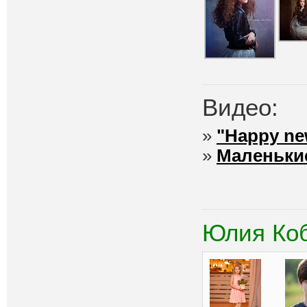
Видео:
»
"Happy ne
»
Маленьки
Юлия Ко