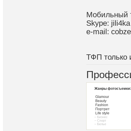
Мобильный те
Skype: jili4ka
e-mail: cobz
ТФП только 
Професс
Жанры фотосъемки:
Glamour
Beauty
Fashion
Портрет
Life style
– Бизнес
– Спорт
– Белье