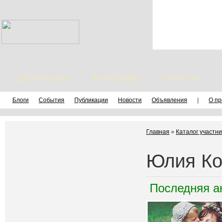
Дети модели
Фотографы
Стилисты
Блоги
События
Публикации
Новости
Объявления
|
О пр
Главная
»
Каталог участни
Юлия Ко
Последняя а