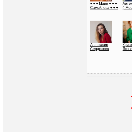
♥ ♥ ♥ Майя ♥ ♥ ♥
Артё
Самойлова ♥ ♥ ♥
(г.Мо
Анастасия
Крис
Сердюкова
Яков