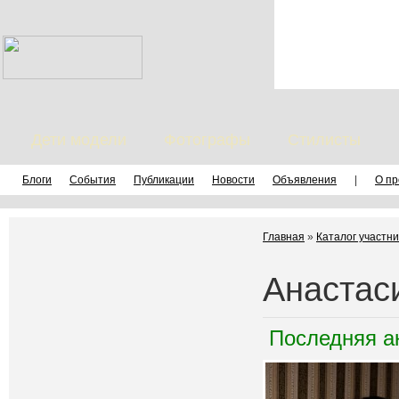
Дети модели
Фотографы
Стилисты
Блоги
События
Публикации
Новости
Объявления
|
О пр
Главная
»
Каталог участни
Анастас
Последняя а