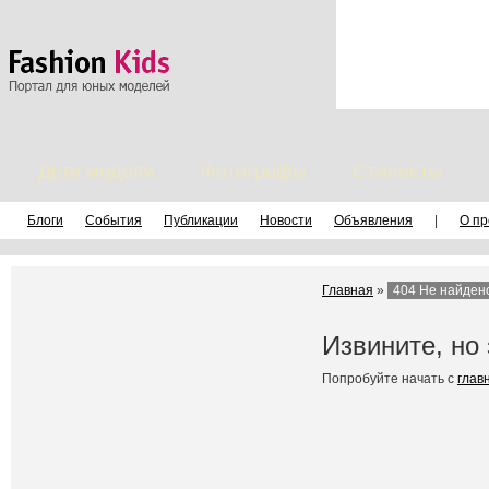
Дети модели
Фотографы
Стилисты
Блоги
События
Публикации
Новости
Объявления
|
О пр
Главная
»
404 Не найден
Извините, но
Попробуйте начать с
глав